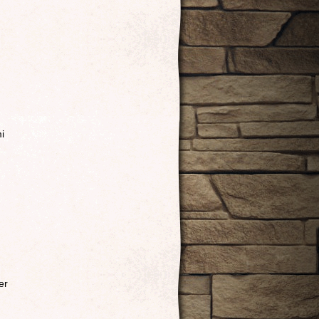
mi
er