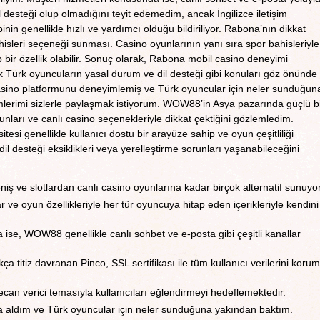
desteği olup olmadığını teyit edemedim, ancak İngilizce iletişim
inin genellikle hızlı ve yardımcı olduğu bildiriliyor. Rabona’nın dikkat
ahisleri seçeneği sunması. Casino oyunlarının yanı sıra spor bahisleriyle
p bir özellik olabilir. Sonuç olarak, Rabona mobil casino deneyimi
 Türk oyuncuların yasal durum ve dil desteği gibi konuları göz önünde
ino platformunu deneyimlemiş ve Türk oyuncular için neler sunduğun
imlerimi sizlerle paylaşmak istiyorum. WOW88’in Asya pazarında güçlü b
yunları ve canlı casino seçenekleriyle dikkat çektiğini gözlemledim.
tesi genellikle kullanıcı dostu bir arayüze sahip ve oyun çeşitliliği
il desteği eksiklikleri veya yerelleştirme sorunları yaşanabileceğini
iş ve slotlardan canlı casino oyunlarına kadar birçok alternatif sunuyor
r ve oyun özellikleriyle her tür oyuncuya hitap eden içerikleriyle kendini
 ise, WOW88 genellikle canlı sohbet ve e-posta gibi çeşitli kanallar
 titiz davranan Pinсo, SSL sertifikası ile tüm kullanıcı verilerini koru
can verici temasıyla kullanıcıları eğlendirmeyi hedeflemektedir.
a aldım ve Türk oyuncular için neler sunduğuna yakından baktım.