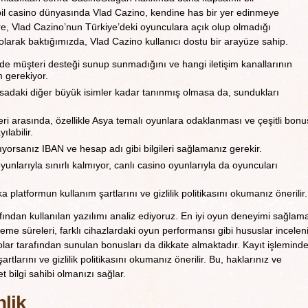
l casino dünyasında Vlad Cazino, kendine has bir yer edinmeye
e, Vlad Cazino’nun Türkiye’deki oyunculara açık olup olmadığı
olarak baktığımızda, Vlad Cazino kullanıcı dostu bir arayüze sahip.
de müşteri desteği sunup sunmadığını ve hangi iletişim kanallarının
 gerekiyor.
sadaki diğer büyük isimler kadar tanınmış olmasa da, sundukları
ri arasında, özellikle Asya temalı oyunlara odaklanması ve çeşitli bonu
labilir.
yorsanız IBAN ve hesap adı gibi bilgileri sağlamanız gerekir.
unlarıyla sınırlı kalmıyor, canlı casino oyunlarıyla da oyuncuları
platformun kullanım şartlarını ve gizlilik politikasını okumanız önerilir.
fından kullanılan yazılımı analiz ediyoruz. En iyi oyun deneyimi sağlam
leme süreleri, farklı cihazlardaki oyun performansı gibi hususlar inceleni
olar tarafından sunulan bonusları da dikkate almaktadır. Kayıt işlemind
tlarını ve gizlilik politikasını okumanız önerilir. Bu, haklarınız ve
 bilgi sahibi olmanızı sağlar.
lik