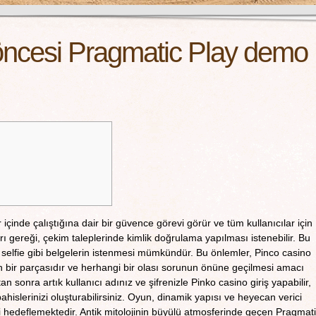
öncesi Pragmatic Play demo
çinde çalıştığına dair bir güvence görevi görür ve tüm kullanıcılar için
arı gereği, çekim taleplerinde kimlik doğrulama yapılması istenebilir. Bu
a selfie gibi belgelerin istenmesi mümkündür. Bu önlemler, Pinсo casino
in bir parçasıdır ve herhangi bir olası sorunun önüne geçilmesi amacı
 sonra artık kullanıcı adınız ve şifrenizle Pinko casino giriş yapabilir,
ahislerinizi oluşturabilirsiniz. Oyun, dinamik yapısı ve heyecan verici
yi hedeflemektedir. Antik mitolojinin büyülü atmosferinde geçen Pragmat