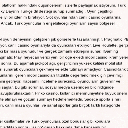
 platform hakkındaki düşüncelerimi sizlerle paylaşmak istiyorum. Türk
cky Days’in Türkçe dil desteği sunup sunmadığı. Oyun çeşitliliği
iyi bir izlenim bırakıyor. Slot oyunlarından canlı casino oyunlarına
 Ancak, Türk oyuncuların erişebileceği oyunların sayısı bölgesel
l oyun deneyimini geliştiren şık görsellerle tasarlanmıştır. Pragmatic Pl
ıyor, canlı casino oyunlarıyla da oyuncuları etkiliyor. Live Roulette, gerç
ici bir masa oyunudur ve gerçek zamanlı etkileşim sunar. IGaming
agmatic Play, heyecan verici yeni bir öğe ekledi mobil casino ikramiyeler
onra. Bu aşamalı jackpot ağı, geliştiricinin yüksek kaliteli mobil slot
ri sunarak oyuncuları çekmeyi ve elde tutmayı amaçlıyor. CasinoRank’
arını içeren mobil casinoları titizlikle değerlendirmek için çevrimiçi
ini getiriyor. Kapsamlı inceleme sürecimiz, oyuncuların güvenilir ve
 sağlar. Bu gibi sorunlar, sosyal medya üzerinden bildirildiğinde
e kavuşturulmaktadır. Pinko casino, kullanıcı memnuniyetine büyük önem
kkate almayı ve çözüm sunmayı hedeflemektedir. Sadece sporla sınırlı
ı, canlı masa oyunları ve sanal sporlar gibi birçok farklı kategoride
sel kısıtlamalar ve Türk oyunculara özel bonuslar gibi konulara
ladıktan sonra CasinoStugan hakkında daha kapsamlı bir