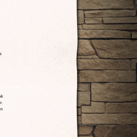
s
ak
r.
en